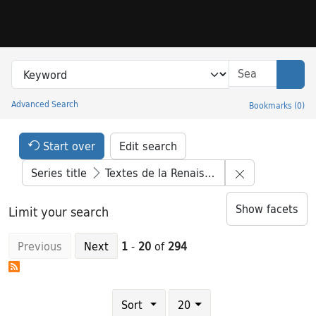
Skip to search
Skip to main content
Skip to result 1 of 294
Search in
search for
Sear
Advanced Search
Bookmarks
(
0
)
Princeton University Library Catalog
Search Constraints Header
Your selections:
Start over
Edit search
Remove constr
Series title
Textes de la Renaissance
Show facets
Limit your search
Previous
Next
1
-
20
of
294
Number of results to display per page
results per page
Sort
20