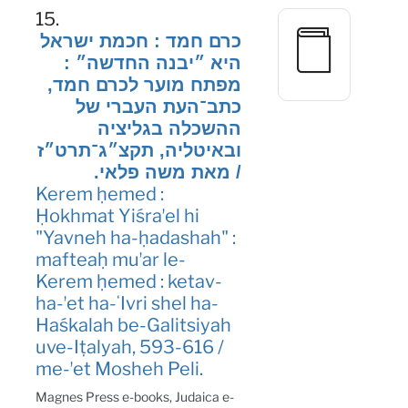
15.
כרם חמד : חכמת ישראל
היא ״יבנה החדשה״ :
מפתח מוער לכרם חמד,
כתב־העת העברי של
ההשכלה בגליציה
ובאיטליה, תקצ״ג־תרט״ז
/ מאת משה פלאי.
Kerem ḥemed :
Ḥokhmat Yiśraʼel hi
"Yavneh ha-ḥadashah" :
mafteaḥ muʼar le-
Kerem ḥemed : ketav-
ha-ʼet ha-ʻIvri shel ha-
Haśkalah be-Galitsiyah
uve-Iṭalyah, 593-616 /
me-ʼet Mosheh Peli.
Magnes Press e-books, Judaica e-