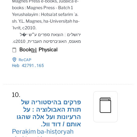
Magnes Press e-books, Judaica e-
books : Magnes Press - Batch 1
Yerushalayim : Hotsaʼat sefarim ʻa.
sh. Y.L. Magnes, ha-Universiṭah ha-
ʻIvrit, c2010.
ירושלים : הוצאת ספרים ע״ש י�ל
מאגנס, האוניברסיטה העברית, c2010.
Book
Physical
ReCAP
Heb 42791
.165
10.
פרקים בהיסטוריה של
תורת האבולוציה : על
הרעיונות ועל אלה שהגו
אותם / דוד וול.
Peraḳim ba-hisṭoryah