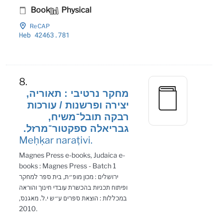
Book
Physical
ReCAP
Heb 42463
.781
8.
מחקר נרטיבי : תאוריה,
יצירה ופרשנות / עורכות
רבקה תובל־משיח,
גבריאלה ספקטור־מרזל.
Meḥḳar naraṭivi.
Magnes Press e-books, Judaica e-
books : Magnes Press - Batch 1
ירושלים : מכון מופ״ת, בית ספר למחקר
ופיתוח תכניות בהכשרת עובדי חינוך והוראה
במכללות : הוצאת ספרים ע״ש י.ל. מאגנס,
2010.