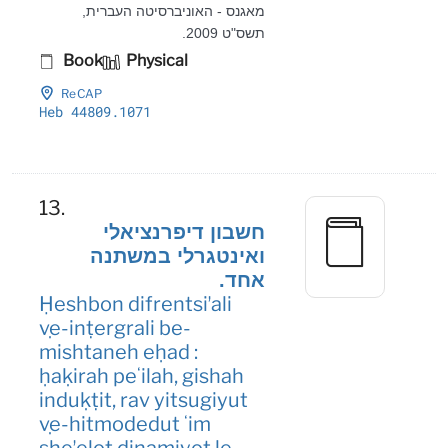
מאגנס - האוניברסיטה העברית,
תשס"ט 2009.
Book
Physical
ReCAP
Heb 44809
.1071
13.
חשבון דיפרנציאלי
ואינטגרלי במשתנה
אחד.
Ḥeshbon difrentsiʼali
ṿe-inṭergrali be-
mishtaneh eḥad :
ḥaḳirah peʻilah, gishah
induḳṭit, rav yitsugiyut
ṿe-hitmodedut ʻim
sheʼelot dinamiyot le-