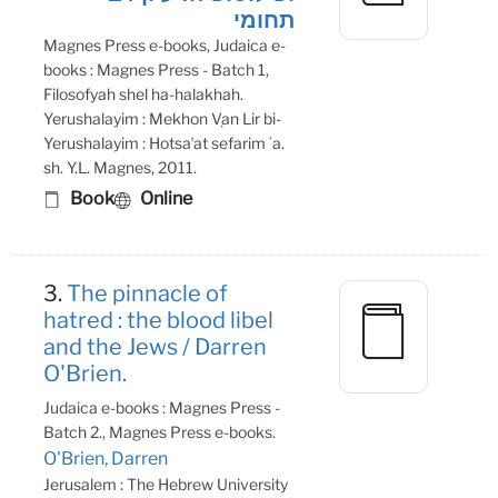
תחומי
Magnes Press e-books, Judaica e-
books : Magnes Press - Batch 1,
Filosofyah shel ha-halakhah.
Yerushalayim : Mekhon Ṿan Lir bi-
Yerushalayim : Hotsaʼat sefarim ʻa.
sh. Y.L. Magnes, 2011.
Book
Online
3.
The pinnacle of
hatred : the blood libel
and the Jews / Darren
O'Brien.
Judaica e-books : Magnes Press -
Batch 2., Magnes Press e-books.
O'Brien, Darren
Jerusalem : The Hebrew University