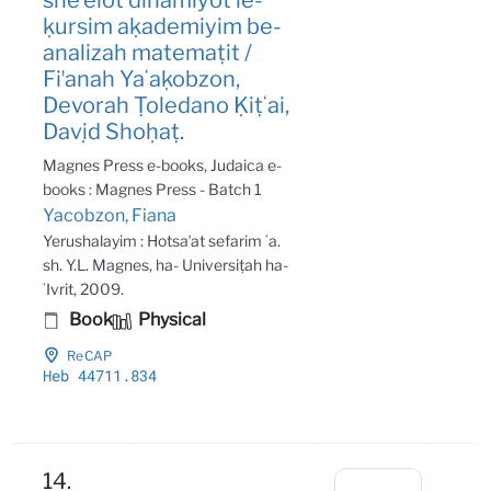
ḳursim aḳademiyim be-
analizah matemaṭit /
Fiʼanah Yaʻaḳobzon,
Devorah Ṭoledano Ḳiṭʻai,
Daṿid Shoḥaṭ.
Magnes Press e-books, Judaica e-
books : Magnes Press - Batch 1
Yacobzon, Fiana
Yerushalayim : Hotsaʼat sefarim ʻa.
sh. Y.L. Magnes, ha- Universiṭah ha-
ʻIvrit, 2009.
Book
Physical
ReCAP
Heb 44711
.834
14.