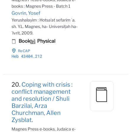
books : Magnes Press - Batch 1
Govrin, Yosef
Yerushalayim : Hotsaʼat sefarim ʻa.
sh. Y.L. Magnes, ha- Universiṭah ha-
ʻIvrit, 2009.
Book
Physical
ReCAP
Heb 43404
.212
20.
Coping with crisis :
conflict management
and resolution / Shuli
Barzilai, Arza
Churchman, Allen
Zysblat.
Magnes Press e-books, Judaica e-