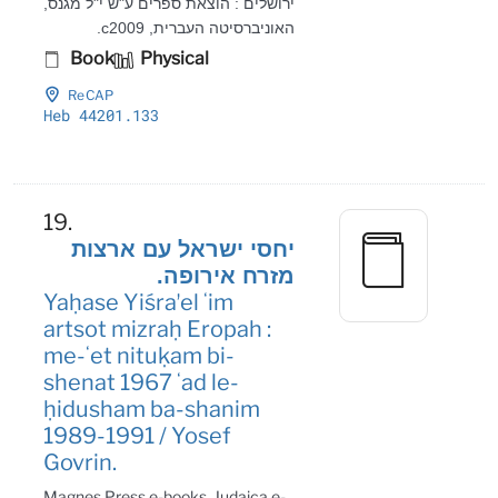
ירושלים : הוצאת ספרים ע"ש י"ל מגנס,
האוניברסיטה העברית, c2009.
Book
Physical
ReCAP
Heb 44201
.133
19.
יחסי ישראל עם ארצות
מזרח אירופה.
Yaḥase Yiśraʼel ʻim
artsot mizraḥ Eropah :
me-ʻet nituḳam bi-
shenat 1967 ʻad le-
ḥidusham ba-shanim
1989-1991 / Yosef
Govrin.
Magnes Press e-books, Judaica e-