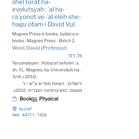
shel torat ha-
evolutsyah : ʻal ha-
raʻyonot ṿe-ʻal eleh she-
hagu otam / Daṿid Ṿul.
Magnes Press e-books, Judaica e-
books : Magnes Press - Batch 2
Wool, David (Professor)
וול, דוד
Yerushalayim : Hotsaʼat sefarim ʻa.
sh. Y.L. Magnes, ha-Universiṭah ha-
ʻIvrit, c2010.
ירושלים : הוצאת ספרים ע״ש י.ל.
מאגנס, האוניברסיטה העברית, c2010.
Book
Physical
ReCAP
Heb 44711
.1426