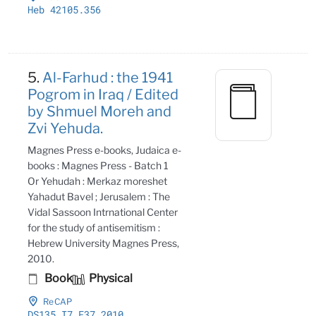
Heb 42105
.356
5.
Al-Farhud : the 1941
Pogrom in Iraq / Edited
by Shmuel Moreh and
Zvi Yehuda.
Magnes Press e-books, Judaica e-
books : Magnes Press - Batch 1
Or Yehudah : Merkaz moreshet
Yahadut Bavel ; Jerusalem : The
Vidal Sassoon Intrnational Center
for the study of antisemitism :
Hebrew University Magnes Press,
2010.
Book
Physical
ReCAP
DS135
.I7 F37 2010