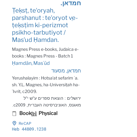
חמדאן.
Ṭeḳsṭ, teʼoryah,
parshanut : teʼoryot ṿe-
ṭeḳsṭim ki-perizmot
psikho-tarbutiyot /
Masʼud Ḥamdan.
Magnes Press e-books, Judaica e-
books : Magnes Press - Batch 1
Ḥamdān, Masʻūd
חמדאן, מסעוד
Yerushalayim : Hotsaʼat sefarim ʻa.
sh. Y.L. Magnes, ha-Universiṭah ha-
ʻIvrit, c2009.
ירושלים : הוצאת ספרים ע"ש י"ל
מאגנס, האוניברסיטה העברית, c2009.
Book
Physical
ReCAP
Heb 44809
.1238