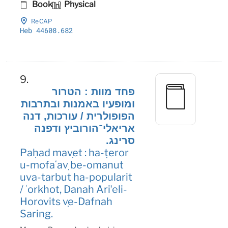
Book
Physical
ReCAP
Heb 44608
.682
9.
פחד מוות : הטרור
ומופעיו באמנות ובתרבות
הפופולרית / עורכות, דנה
אריאלי־הורוביץ ודפנה
סרינג.
Paḥad maṿet : ha-ṭeror
u-mofaʻaṿ be-omanut
uva-tarbut ha-popularit
/ ʻorkhot, Danah Ariʼeli-
Horovits ṿe-Dafnah
Saring.