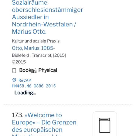
Sozialräume
oberschlesienstämmiger
Aussiedler in
Nordrhein-Westfalen /
Marius Otto.
Kultur und soziale Praxis
Otto, Marius, 1985-
Bielefeld : Transcript, [2015]
©2015
Book
Physical
ReCAP
HN458
.N6 O886 2015
Loading...
173.
»Welcome to
Europe« – Die Grenzen
des europäischen