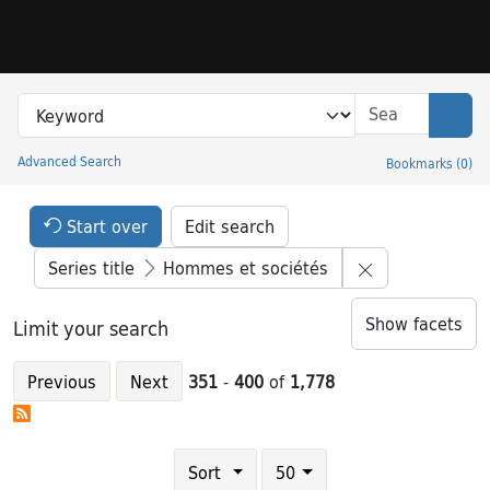
Skip to search
Skip to main content
Skip to result 351 of 1778
Search in
search for
Sear
Advanced Search
Bookmarks
(
0
)
Princeton University Library Catalog
Search Constraints Header
Your selections:
Start over
Edit search
Remove constra
Series title
Hommes et sociétés
Show facets
Limit your search
Previous
Next
351
-
400
of
1,778
Number of results to display per page
results per page
Sort
50