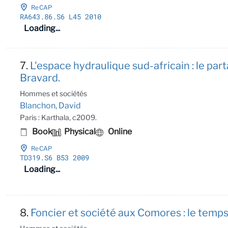
ReCAP
RA643
.86
.S6 L45 2010
Loading...
7.
L'espace hydraulique sud-africain : le par
Bravard.
Hommes et sociétés
Blanchon, David
Paris : Karthala, c2009.
Book
Physical
Online
ReCAP
TD319
.S6 B53 2009
Loading...
8.
Foncier et société aux Comores : le temp