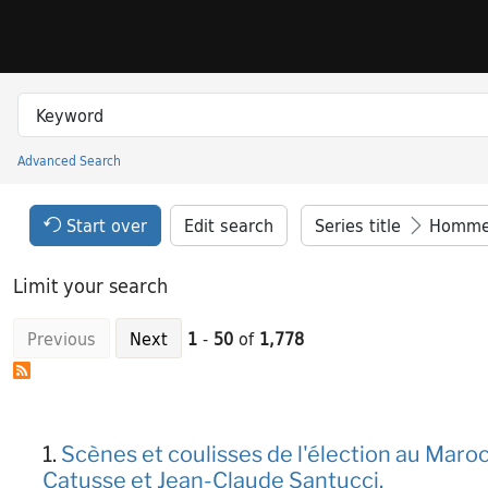
Skip to search
Skip to main content
Skip to result 1 of 1778
Search in
search for
Advanced Search
Princeton University Library Catalog
Search Constraints Header
Your selections:
Start over
Edit search
Series title
Hommes 
Limit your search
Previous
Next
1
-
50
of
1,778
Search Results
1.
Scènes et coulisses de l'élection au Maroc
Catusse et Jean-Claude Santucci.