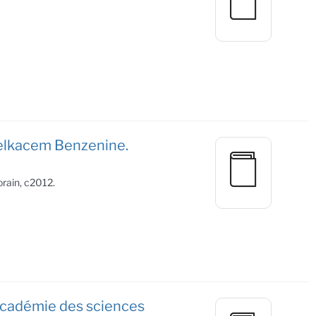
Belkacem Benzenine.
orain, c2012.
 académie des sciences