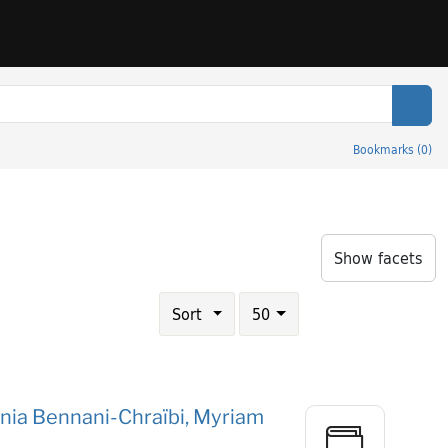
Sear
Bookmarks
(
0
)
sociétés
Show facets
Number of results to display per page
results per page
Sort
50
ounia Bennani-Chraïbi, Myriam