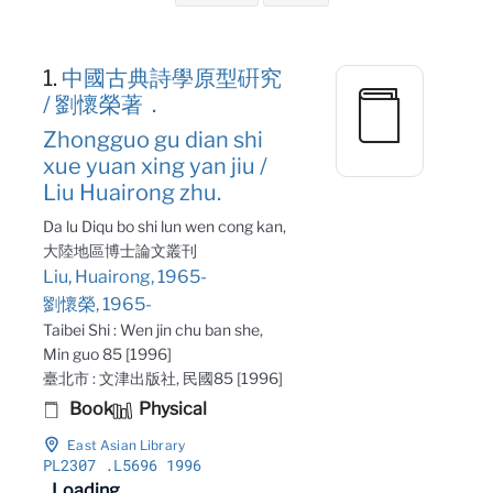
Search Results
1.
中國古典詩學原型硏究
/ 劉懷榮著．
Zhongguo gu dian shi
xue yuan xing yan jiu /
Liu Huairong zhu.
Da lu Diqu bo shi lun wen cong kan,
大陸地區博士論文叢刊
Liu, Huairong, 1965-
劉懷榮, 1965-
Taibei Shi : Wen jin chu ban she,
Min guo 85 [1996]
臺北市 : 文津出版社, 民國85 [1996]
Book
Physical
East Asian Library
PL2307
.L5696 1996
Loading...