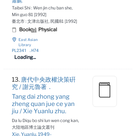
蕭鵬.
Taibei Shi : Wen jin chu ban she,
Min guo 81 [1992]
臺北市 : 文津出版社, 民國81 [1992]
Book
Physical
East Asian
Library
PL2341
.H74
Loading...
13.
唐代中央政權決策硏
究 / 謝元魯著．
Tang dai zhong yang
zheng quan jue ce yan
jiu / Xie Yuanlu zhu.
Da lu Diqu bo shi lun wen cong kan,
大陸地區博士論文叢刊
Xie, Yuanlu, 1949-