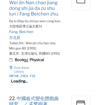
Wei Jin Nan chao jiang
dong shi jia da zu shu
lun / Fang Beichen zhu.
Da lu Diqu bo shi lun wen cong kan,
大陸地區博士論文叢刊
Fang, Beichen
方北辰
Taibei Shi : Wen jin chu ban she,
Min guo 80 [1991]
臺北市 : 文津出版社, 民國80 [1991]
Book
Physical
East Asian
Library
HN740
.Z9E4 F36
Loading...
22.
中國板式變化體戲曲
研究 ／ 孟繁樹著．