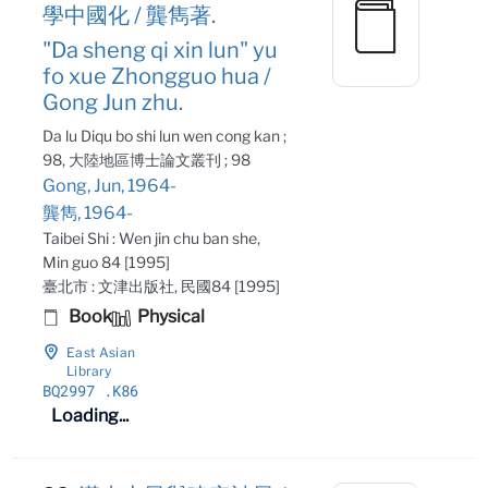
學中國化 / 龔雋著.
"Da sheng qi xin lun" yu
fo xue Zhongguo hua /
Gong Jun zhu.
Da lu Diqu bo shi lun wen cong kan ;
98, 大陸地區博士論文叢刊 ; 98
Gong, Jun, 1964-
龔雋, 1964-
Taibei Shi : Wen jin chu ban she,
Min guo 84 [1995]
臺北市 : 文津出版社, 民國84 [1995]
Book
Physical
East Asian
Library
BQ2997
.K86
Loading...