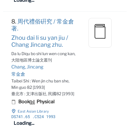
Loading...
8.
周代禮俗硏究 / 常金倉
著.
Zhou dai li su yan jiu /
Chang Jincang zhu.
Da lu Diqu bo shi lun wen cong kan,
大陸地區博士論文叢刊
Chang, Jincang
常金倉
Taibei Shi : Wen jin chu ban she,
Min guo 82 [1993]
臺北市 : 文津出版社, 民國82 [1993]
Book
Physical
East Asian Library
DS741
.65
.C524 1993
Loading...