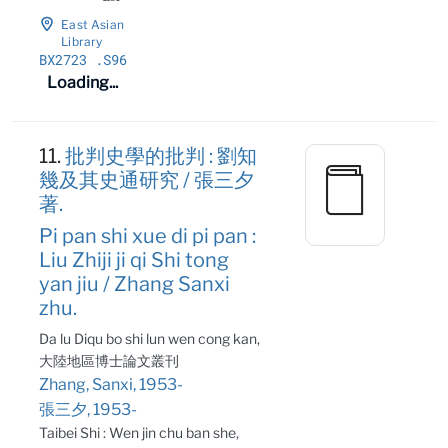
East Asian
Library
BX2723
.S96
Loading...
11.
批判史學的批判 : 劉知
幾及其史通研究 / 張三夕
著.
Pi pan shi xue di pi pan :
Liu Zhiji ji qi Shi tong
yan jiu / Zhang Sanxi
zhu.
Da lu Diqu bo shi lun wen cong kan,
大陸地區博士論文叢刊
Zhang, Sanxi, 1953-
張三夕, 1953-
Taibei Shi : Wen jin chu ban she,