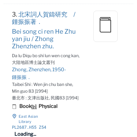
3.
北宋詞人賀鑄研究 /
鍾振振著．
Bei song ci ren He Zhu
yan jiu / Zhong
Zhenzhen zhu.
Da lu Diqu bo shi lun wen cong kan,
大陸地區博士論文叢刊
Zhong, Zhenzhen, 1950-
鍾振振．
Taibei Shi : Wen jin chu ban she,
Min guo 83 [1994]
臺北市 : 文津出版社, 民國83 [1994]
Book
Physical
East Asian
Library
PL2687
.H55 Z54
Loading...