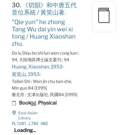
30.
《切韻》和中唐五代
音位系統 / 黃笑山著.
"Qie yun" he zhong
Tang Wu dai yin wei xi
tong / Huang Xiaoshan
zhu.
Da lu Diqu bo shi lun wen cong kan ;
94, 大陸地區博士論文叢刊 ; 94
Huang, Xiaoshan, 1953-
黃笑山, 1953-
Taibei Shi : Wen jin chu ban she,
Min guo 84 [1995]
臺北市 : 文津出版社, 民國84 [1995]
Book
Physical
East Asian
Library
PL1201
.L783 H82
Loading...