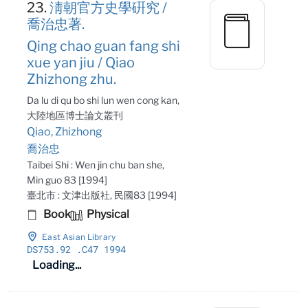
23.
淸朝官方史學硏究 /
喬治忠著.
Qing chao guan fang shi
xue yan jiu / Qiao
Zhizhong zhu.
Da lu di qu bo shi lun wen cong kan,
大陸地區博士論文叢刊
Qiao, Zhizhong
喬治忠
Taibei Shi : Wen jin chu ban she,
Min guo 83 [1994]
臺北市 : 文津出版社, 民國83 [1994]
Book
Physical
East Asian Library
DS753
.92
.C47 1994
Loading...