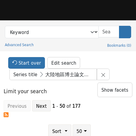
Skip to search
Skip to main content
Skip to result 1 of 177
Search in
search for
Sear
Advanced Search
Bookmarks
(
0
)
Princeton University Library Catalog
Search Constraints Header
Your selections:
Start over
Edit search
Remove con
Series title
大陸地區博士論文叢刊
Show facets
Limit your search
Previous
Next
1
-
50
of
177
Number of results to display per page
results per page
Sort
50