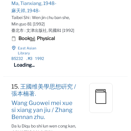
Ma, Tianxiang, 1948-
麻天祥, 1948-
Taibei Shi : Wen jin chu ban she,
Min guo 81 [1992]
臺北市 : 文津出版社, 民國81 [1992]
Book
Physical
East Asian
Library
B5232
.M3 1992
Loading...
15.
王國维美學思想硏究 /
張本楠著.
Wang Guowei mei xue
si xiang yan jiu / Zhang
Bennan zhu.
Da lu Diqu bo shi lun wen cong kan,