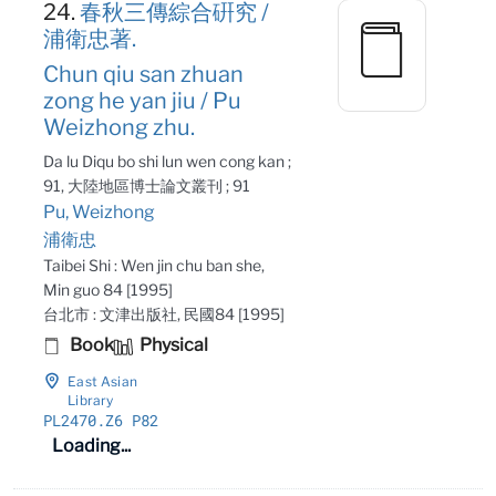
24.
春秋三傳綜合硏究 /
浦衛忠著.
Chun qiu san zhuan
zong he yan jiu / Pu
Weizhong zhu.
Da lu Diqu bo shi lun wen cong kan ;
91, 大陸地區博士論文叢刊 ; 91
Pu, Weizhong
浦衛忠
Taibei Shi : Wen jin chu ban she,
Min guo 84 [1995]
台北市 : 文津出版社, 民國84 [1995]
Book
Physical
East Asian
Library
PL2470
.Z6 P82
Loading...