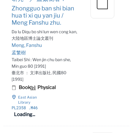
Zhongguo ban shi bian
hua ti xi qu yan jiu /
Meng Fanshu zhu.
Da lu Diqu bo shi lun wen cong kan,
大陸地區博士論文叢刊
Meng, Fanshu
孟繁樹
Taibei Shi : Wen jin chu ban she,
Min guo 80 [1991]
臺北市 ： 文津出版社, 民國80
[1991]
Book
Physical
East Asian
Library
PL2358
.M46
Loading...