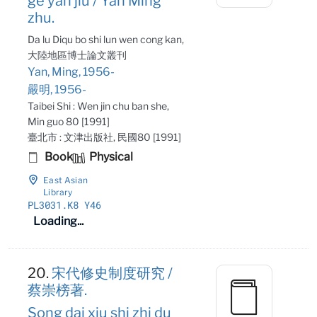
ge yan jiu / Yan Ming
zhu.
Da lu Diqu bo shi lun wen cong kan,
大陸地區博士論文叢刊
Yan, Ming, 1956-
嚴明, 1956-
Taibei Shi : Wen jin chu ban she,
Min guo 80 [1991]
臺北市 : 文津出版社, 民國80 [1991]
Book
Physical
East Asian
Library
PL3031
.K8 Y46
Loading...
20.
宋代修史制度研究 /
蔡崇榜著.
Song dai xiu shi zhi du