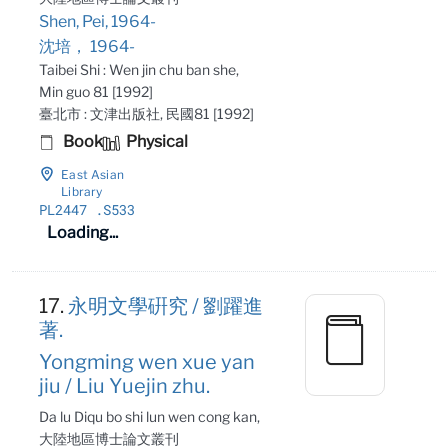
Shen, Pei, 1964-
沈培， 1964-
Taibei Shi : Wen jin chu ban she,
Min guo 81 [1992]
臺北市 : 文津出版社, 民國81 [1992]
Book
Physical
East Asian
Library
PL2447
.S533
Loading...
17.
永明文學硏究 / 劉躍進
著.
Yongming wen xue yan
jiu / Liu Yuejin zhu.
Da lu Diqu bo shi lun wen cong kan,
大陸地區博士論文叢刊