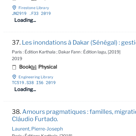
Firestone Library
JN2919
.F33 2019
Loading...
37.
Les inondations à Dakar (Sénégal) : ges
Paris : Édition Karthala ; Dakar Fann : Édition Iagu, [2019]
2019
Book
Physical
Engineering Library
TC519
.S38 I56 2019
Loading...
38.
Amours pragmatiques : familles, migratio
Cláudio Furtado.
Laurent, Pierre-Joseph
Paris : Éditions Karthala, [2018]