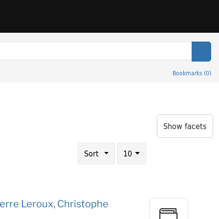
Sear
Bookmarks
(
0
)
th: Hommes et sociétés
Show facets
Number of results to display per page
results per page
Sort
10
 Pierre Leroux, Christophe