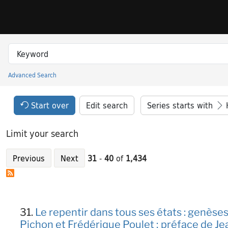
Skip to search
Skip to main content
Skip to result 31 of 1434
Search in
search for
Advanced Search
Princeton University Library Catalog
Search Constraints Header
Your selections:
Start over
Edit search
Series starts with
Limit your search
Previous
Next
31
-
40
of
1,434
Search Results
31.
Le repentir dans tous ses états : genèses
Pichon et Frédérique Poulet ; préface de 