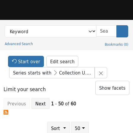
Skip to search
Skip to main content
Skip to result 1 of 60
Search in
search for
Sear
Advanced Search
Bookmarks
(
0
)
Princeton University Library Catalog
Search Constraints Header
Your selections:
Start over
Edit search
Remove constr
Series starts with
Collection U. Lettres
Show facets
Limit your search
Previous
Next
1
-
50
of
60
Number of results to display per page
results per page
Sort
50